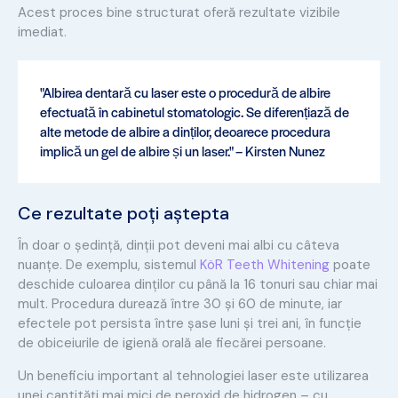
Acest proces bine structurat oferă rezultate vizibile
imediat.
"Albirea dentară cu laser este o procedură de albire
efectuată în cabinetul stomatologic. Se diferențiază de
alte metode de albire a dinților, deoarece procedura
implică un gel de albire și un laser." – Kirsten Nunez
Ce rezultate poți aștepta
În doar o ședință, dinții pot deveni mai albi cu câteva
nuanțe. De exemplu, sistemul
KöR Teeth Whitening
poate
deschide culoarea dinților cu până la 16 tonuri sau chiar mai
mult. Procedura durează între 30 și 60 de minute, iar
efectele pot persista între șase luni și trei ani, în funcție
de obiceiurile de igienă orală ale fiecărei persoane.
Un beneficiu important al tehnologiei laser este utilizarea
unei cantități mai mici de peroxid de hidrogen – cu