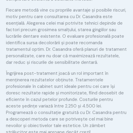
Fiecare metodă vine cu propriile avantaje și posibile riscuri,
motiv pentru care consultarea cu Dr. Casandra este
esențială. Alegerea celei mai potrivite tehnici depinde de
factori precum grosimea smalțului, starea gingiilor sau
lucrările dentare existente. O evaluare profesională poate
identifica sursa decolorării și poate recomanda
tratamentul optim. Dr. Casandra oferă planuri de tratament
personalizate, care nu doar că maximizează rezultatele,
dar reduc și riscurile de sensibilitate dentară.
Îngrijirea post-tratament joacă un rol important în
menținerea rezultatelor obținute. Tratamentele
profesionale în cabinet sunt ideale pentru cei care își
doresc rezultate rapide și monitorizate, fiind deosebit de
eficiente în cazul petelor profunde. Costurile pentru
aceste ședințe variază între 2.250 și 4.500 lei.
Programează o consultație gratuită cu Dr. Casandra pentru
a descoperi metoda care se potrivește cel mai bine
nevoilor și obiectivelor tale estetice. Un zâmbet
strălucitor este mai aproape decât crezi!