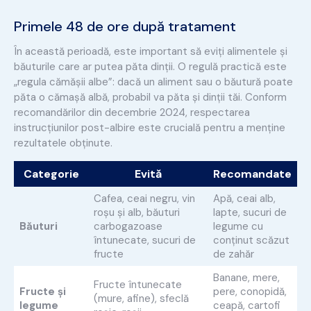
Primele 48 de ore după tratament
În această perioadă, este important să eviți alimentele și
băuturile care ar putea păta dinții. O regulă practică este
„regula cămășii albe”: dacă un aliment sau o băutură poate
păta o cămașă albă, probabil va păta și dinții tăi. Conform
recomandărilor din decembrie 2024, respectarea
instrucțiunilor post-albire este crucială pentru a menține
rezultatele obținute.
Categorie
Evită
Recomandate
Cafea, ceai negru, vin
Apă, ceai alb,
roșu și alb, băuturi
lapte, sucuri de
Băuturi
carbogazoase
legume cu
întunecate, sucuri de
conținut scăzut
fructe
de zahăr
Banane, mere,
Fructe întunecate
Fructe și
pere, conopidă,
(mure, afine), sfeclă
legume
ceapă, cartofi