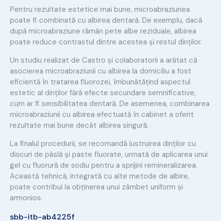
Pentru rezultate estetice mai bune, microabraziunea
poate fi combinată cu albirea dentară. De exemplu, dacă
după microabraziune rămân pete albe reziduale, albirea
poate reduce contrastul dintre acestea și restul dinților.
Un studiu realizat de Castro și colaboratorii a arătat că
asocierea microabraziunii cu albirea la domiciliu a fost
eficientă în tratarea fluorozei, îmbunătățind aspectul
estetic al dinților fără efecte secundare semnificative,
cum ar fi sensibilitatea dentară. De asemenea, combinarea
microabraziunii cu albirea efectuată în cabinet a oferit
rezultate mai bune decât albirea singură.
La finalul procedurii, se recomandă lustruirea dinților cu
discuri de pâslă și paste fluorate, urmată de aplicarea unui
gel cu fluorură de sodiu pentru a sprijini remineralizarea.
Această tehnică, integrată cu alte metode de albire,
poate contribui la obținerea unui zâmbet uniform și
armonios.
sbb-itb-ab4225f