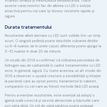
întăresc smalțul și minimizează sensibilitatea. Toate
aceste caracteristici fac din albirea cu LED o soluție
atractivă pentru cei care își doresc rezultate rapide și
sigure.
Durata tratamentului
Rezultatele albirii dentare cu LED sunt vizibile într-un timp
scurt. O singură ședință poate deschide culoarea dinților
cu 6–8 nuanțe, iar în unele cazuri, diferența poate ajunge la
5–10 nuanțe în doar 20 de minute.
Un studiu din 2014 a confirmat că utilizarea peroxidului de
hidrogen sau de carbamidă în cadrul tratamentelor cu LED
este, în general, sigură. Cu toate acestea, un alt studiu din
2012 a observat o ușoară creștere a sensibilității și iritației
la pacienții care au optat pentru tratamentul în cabinet,
comparativ cu cei care au folosit metode fără LED acasă.
Pentru a menține rezultatele, este esențial să adopți o
igienă orală corectă și să eviți alimentele și băuturile care
pot păta dinții. Un stil de viață sănătos poate prelungi