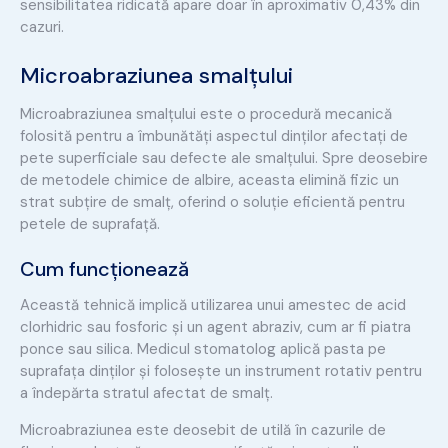
sensibilitatea ridicată apare doar în aproximativ 0,43% din
cazuri.
Microabraziunea smalțului
Microabraziunea smalțului este o procedură mecanică
folosită pentru a îmbunătăți aspectul dinților afectați de
pete superficiale sau defecte ale smalțului. Spre deosebire
de metodele chimice de albire, aceasta elimină fizic un
strat subțire de smalț, oferind o soluție eficientă pentru
petele de suprafață.
Cum funcționează
Această tehnică implică utilizarea unui amestec de acid
clorhidric sau fosforic și un agent abraziv, cum ar fi piatra
ponce sau silica. Medicul stomatolog aplică pasta pe
suprafața dinților și folosește un instrument rotativ pentru
a îndepărta stratul afectat de smalț.
Microabraziunea este deosebit de utilă în cazurile de