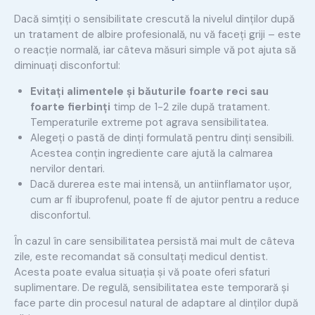
Dacă simțiți o sensibilitate crescută la nivelul dinților după
un tratament de albire profesională, nu vă faceți griji – este
o reacție normală, iar câteva măsuri simple vă pot ajuta să
diminuați disconfortul:
Evitați alimentele și băuturile foarte reci sau
foarte fierbinți
timp de 1-2 zile după tratament.
Temperaturile extreme pot agrava sensibilitatea.
Alegeți o pastă de dinți formulată pentru dinți sensibili.
Acestea conțin ingrediente care ajută la calmarea
nervilor dentari.
Dacă durerea este mai intensă, un antiinflamator ușor,
cum ar fi ibuprofenul, poate fi de ajutor pentru a reduce
disconfortul.
În cazul în care sensibilitatea persistă mai mult de câteva
zile, este recomandat să consultați medicul dentist.
Acesta poate evalua situația și vă poate oferi sfaturi
suplimentare. De regulă, sensibilitatea este temporară și
face parte din procesul natural de adaptare al dinților după