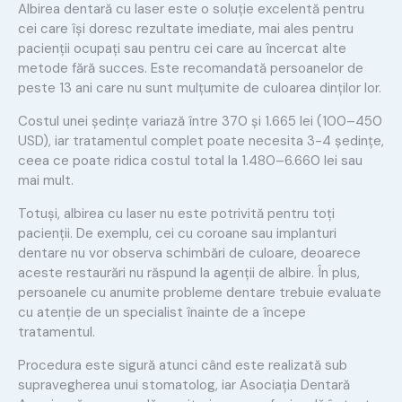
Albirea dentară cu laser este o soluție excelentă pentru
cei care își doresc rezultate imediate, mai ales pentru
pacienții ocupați sau pentru cei care au încercat alte
metode fără succes. Este recomandată persoanelor de
peste 13 ani care nu sunt mulțumite de culoarea dinților lor.
Costul unei ședințe variază între 370 și 1.665 lei (100–450
USD), iar tratamentul complet poate necesita 3-4 ședințe,
ceea ce poate ridica costul total la 1.480–6.660 lei sau
mai mult.
Totuși, albirea cu laser nu este potrivită pentru toți
pacienții. De exemplu, cei cu coroane sau implanturi
dentare nu vor observa schimbări de culoare, deoarece
aceste restaurări nu răspund la agenții de albire. În plus,
persoanele cu anumite probleme dentare trebuie evaluate
cu atenție de un specialist înainte de a începe
tratamentul.
Procedura este sigură atunci când este realizată sub
supravegherea unui stomatolog, iar Asociația Dentară