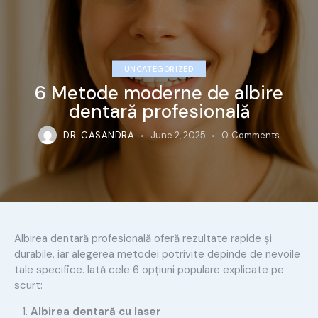
UNCATEGORIZED
6 Metode moderne de albire
dentară profesională
DR. CASANDRA
June 2, 2025
0
Comments
Albirea dentară profesională oferă rezultate rapide și
durabile, iar alegerea metodei potrivite depinde de nevoile
tale specifice. Iată cele 6 opțiuni populare explicate pe
scurt:
Albirea dentară cu laser