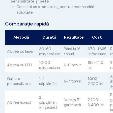
sensibilitate și pete
Consultă un stomatolog pentru recomandări
adaptate.
Comparație rapidă
Metodă
Durată
Rezultate
Cost
30-60
Până la 16
370–1.665
R
Albirea cu laser
min/sesiune
tonuri
lei/sesiune
r
10-30
185–1.110
S
Albirea cu LED
6-8 tonuri
min/sesiune
lei
r
A
Gutiere
1-2
1.500–
6-7 tonuri
g
personalizate
săptămâni
2.500 lei
a
R
2
Nuanța B1
2.200–
g
Albirea hibridă
săptămâni
garantată
3.400 lei
p
+ 1 ședință
l