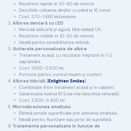
Rezultate rapide în 30-60 de minute.
Deschide culoarea dinților cu până la 16 tonuri.
Cost: 370–1.665 lei/sesiune.
Albirea dentară cu LED
Metodă delicată și sigură, fără radiații UV.
Rezultate vizibile în 10-30 de minute.
Ideală pentru sensibilitatea redusă.
Gutierele personalizate de albire
Tratament acasă, cu rezultate treptate în 1-2
săptămâni.
Cost: 1.500–2.500 lei.
Potrivite pentru control maxim și confort.
Albirea hibridă (
Enlighten Smiles
)
Combinație între tratament acasă și în cabinet.
Garantează nuanța B1 (cea mai deschisă naturală).
Cost: 2.200–3.400 lei.
Microabraziunea smalțului
Elimină petele superficiale prin șlefuirea smalțului.
Ideală pentru fluorizare sau pete de suprafață.
Tratamente personalizate în funcție de