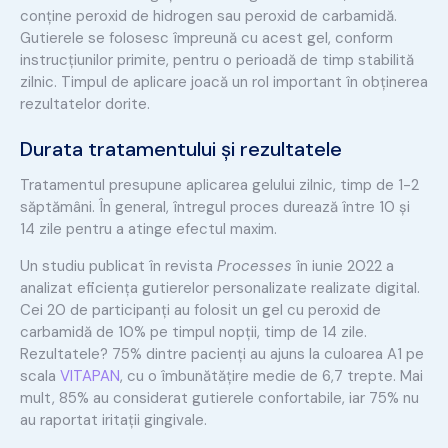
conține peroxid de hidrogen sau peroxid de carbamidă.
Gutierele se folosesc împreună cu acest gel, conform
instrucțiunilor primite, pentru o perioadă de timp stabilită
zilnic. Timpul de aplicare joacă un rol important în obținerea
rezultatelor dorite.
Durata tratamentului și rezultatele
Tratamentul presupune aplicarea gelului zilnic, timp de 1-2
săptămâni. În general, întregul proces durează între 10 și
14 zile pentru a atinge efectul maxim.
Un studiu publicat în revista
Processes
în iunie 2022 a
analizat eficiența gutierelor personalizate realizate digital.
Cei 20 de participanți au folosit un gel cu peroxid de
carbamidă de 10% pe timpul nopții, timp de 14 zile.
Rezultatele? 75% dintre pacienți au ajuns la culoarea A1 pe
scala
VITAPAN
, cu o îmbunătățire medie de 6,7 trepte. Mai
mult, 85% au considerat gutierele confortabile, iar 75% nu
au raportat iritații gingivale.