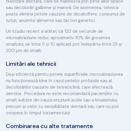
fluorizare dentară, care se manifestă prin pete albe opace
sau decolorări galbene și maronii. De asemenea, tehnica
poate elimina petele cauzate de decalcifiere, consumul de
tutun, anumite alimente sau factori genetici.
Un studiu recent a arătat că 120 de secunde de
microabraziune reduc aproximativ 10% din grosimea
smalțului, iar între 5 și 10 aplicații pot îndepărta între 25 și
200 μm de smalț.
Limitări ale tehnicii
Deși eficientă pentru petele superficiale, microabraziunea
nu funcționează bine în cazul petelor profunde sau al
decolorărilor cauzate de tetraciclină, care afectează
dentina . Procedura nu este recomandată pacienților cu
smalț subțire din cauza eroziunii acide sau a bruxismului,
precum și celor cu sensibilitate dentară sau care nu pot
coopera în timpul tratamentului .
Combinarea cu alte tratamente