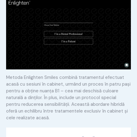
Metoda Enlighten Smiles combină tratamentul efectuat
acasă cu sesiuni în cabinet, urmând un proces în patru pași
pentru a obține nuanța B1 – cea mai deschisă culoare
naturală a dinților. În plus, include un protocol special
pentru reducerea sensibilității. Această abordare hibridă
oferă un echilibru între tratamentele exclusiv în cabinet și
cele realizate acasă.