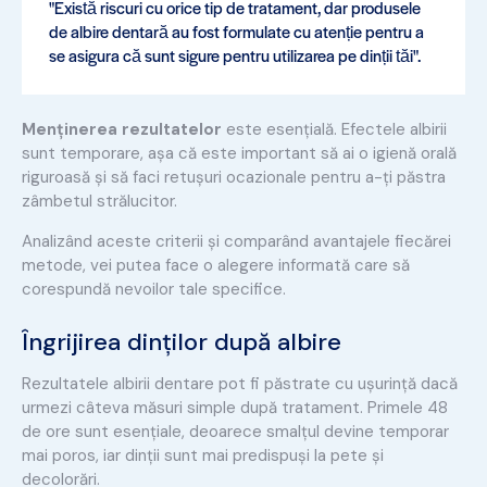
"Există riscuri cu orice tip de tratament, dar produsele
de albire dentară au fost formulate cu atenție pentru a
se asigura că sunt sigure pentru utilizarea pe dinții tăi".
Menținerea rezultatelor
este esențială. Efectele albirii
sunt temporare, așa că este important să ai o igienă orală
riguroasă și să faci retușuri ocazionale pentru a-ți păstra
zâmbetul strălucitor.
Analizând aceste criterii și comparând avantajele fiecărei
metode, vei putea face o alegere informată care să
corespundă nevoilor tale specifice.
Îngrijirea dinților după albire
Rezultatele albirii dentare pot fi păstrate cu ușurință dacă
urmezi câteva măsuri simple după tratament. Primele 48
de ore sunt esențiale, deoarece smalțul devine temporar
mai poros, iar dinții sunt mai predispuși la pete și
decolorări.