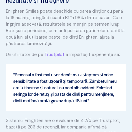
Rezultate și întreținere
Enlighten Smiles poate deschide culoarea dinților cu până
la 16 nuanțe, atingând nuanța B1 în 98% dintre cazuri. Cu o
îngrijire adecvată, rezultatele se mențin pe termen lung.
Retușurile periodice, cum ar fi purtarea gutierelor o dată la
două luni și utilizarea pastei de dinți Enlighten, ajută la
păstrarea luminozității.
Un utilizator de pe
Trustpilot
a împărtășit experiența sa:
"Procesul a fost mai ușor decât mă așteptam și orice
sensibilitate a fost ușoară și temporară. Zâmbetul meu
arată tineresc și natural, nu acel alb evident. Folosind
seringa lor de retuș și pasta de dinți pentru menținere,
dinții mei încă arată grozav după 18 luni."
Sistemul Enlighten are o evaluare de 4,2/5 pe Trustpilot,
bazată pe 286 de recenzii, iar compania afirmă că