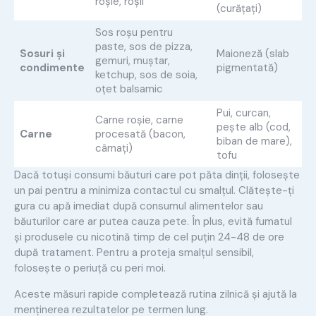
roșie, roșii
(curățați)
Sos roșu pentru
paste, sos de pizza,
Sosuri și
Maioneză (slab
gemuri, muștar,
condimente
pigmentată)
ketchup, sos de soia,
oțet balsamic
Pui, curcan,
Carne roșie, carne
pește alb (cod,
Carne
procesată (bacon,
biban de mare),
cârnați)
tofu
Dacă totuși consumi băuturi care pot păta dinții, folosește
un pai pentru a minimiza contactul cu smalțul. Clătește-ți
gura cu apă imediat după consumul alimentelor sau
băuturilor care ar putea cauza pete. În plus, evită fumatul
și produsele cu nicotină timp de cel puțin 24-48 de ore
după tratament. Pentru a proteja smalțul sensibil,
folosește o periuță cu peri moi.
Aceste măsuri rapide completează rutina zilnică și ajută la
menținerea rezultatelor pe termen lung.