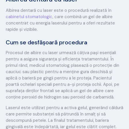
Albirea dentară cu laser este o procedură realizată în
cabinetul stomatologic
, care combină un gel de albire
concentrat cu energia laserului pentru a oferi rezultate
rapide și vizibile.
Cum se desfășoară procedura
Procesul de albire cu laser urmează câțiva pași esențiali
pentru a asigura siguranța și eficiența tratamentului. În
primul rând, medicul stomatolog plasează o protecție din
cauciuc sau plastic pentru a menține gura deschisă și
aplică o barieră pe gingii pentru a le proteja. Pacientul
poartă ochelari speciali pentru a-și proteja ochii. Apoi, pe
suprafața dinților frontali se aplică un gel de albire care
conține peroxid de hidrogen sau peroxid de carbamidă.
Laserul este utilizat pentru a activa gelul, generând căldură
care permite substanței să pătrundă în smalț și să
descompună petele. La finalul tratamentului, bariera
gingivală este îndepărtată, iar gelul este clătit complet.