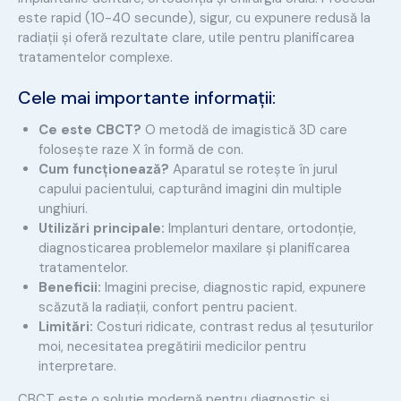
este rapid (10-40 secunde), sigur, cu expunere redusă la
radiații și oferă rezultate clare, utile pentru planificarea
tratamentelor complexe.
Cele mai importante informații:
Ce este CBCT?
O metodă de imagistică 3D care
folosește raze X în formă de con.
Cum funcționează?
Aparatul se rotește în jurul
capului pacientului, capturând imagini din multiple
unghiuri.
Utilizări principale:
Implanturi dentare, ortodonție,
diagnosticarea problemelor maxilare și planificarea
tratamentelor.
Beneficii:
Imagini precise, diagnostic rapid, expunere
scăzută la radiații, confort pentru pacient.
Limitări:
Costuri ridicate, contrast redus al țesuturilor
moi, necesitatea pregătirii medicilor pentru
interpretare.
CBCT este o soluție modernă pentru diagnostic și