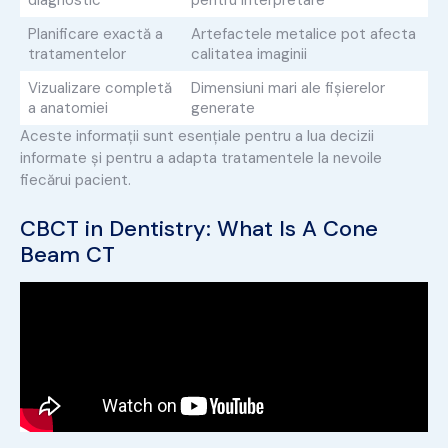
diagnostic
pentru interpretare
Planificare exactă a
Artefactele metalice pot afecta
tratamentelor
calitatea imaginii
Vizualizare completă
Dimensiuni mari ale fișierelor
a anatomiei
generate
Aceste informații sunt esențiale pentru a lua decizii
informate și pentru a adapta tratamentele la nevoile
fiecărui pacient.
CBCT in Dentistry: What Is A Cone
Beam CT