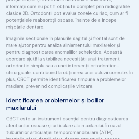
informații care nu pot fi obținute complet prin radiografiile
clasice 2D. Ortodonții pot evalua zonele cu risc, cum ar fi
potențialele reabsorbții osoase, înainte de a începe
mișcările dentare.
Imaginile secționale în planurile sagital și frontal sunt de
mare ajutor pentru analiza aliniamentului maxilarelor și
pentru diagnosticarea anomaliilor scheletice. Această
abordare ajută la stabilirea necesității unui tratament
ortodontic simplu sau a unei intervenții ortodontico-
chirurgicale, contribuind la obținerea unei ocluzii corecte. În
plus, CBCT permite identificarea timpurie a problemelor
maxilare, prevenind complicațiile viitoare.
Identificarea problemelor și bolilor
maxilarului
CBCT este un instrument esențial pentru diagnosticarea
afecțiunilor osoase și articulare ale maxilarului. În cazul
tulburărilor articulației temporomandibulare (ATM),