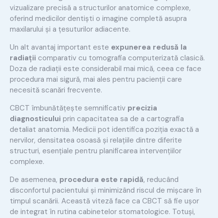
vizualizare precisă a structurilor anatomice complexe,
oferind medicilor dentiști o imagine completă asupra
maxilarului și a țesuturilor adiacente.
Un alt avantaj important este
expunerea redusă la
radiații
comparativ cu tomografia computerizată clasică.
Doza de radiații este considerabil mai mică, ceea ce face
procedura mai sigură, mai ales pentru pacienții care
necesită scanări frecvente.
CBCT îmbunătățește semnificativ
precizia
diagnosticului
prin capacitatea sa de a cartografia
detaliat anatomia. Medicii pot identifica poziția exactă a
nervilor, densitatea osoasă și relațiile dintre diferite
structuri, esențiale pentru planificarea intervențiilor
complexe.
De asemenea,
procedura este rapidă
, reducând
disconfortul pacientului și minimizând riscul de mișcare în
timpul scanării. Această viteză face ca CBCT să fie ușor
de integrat în rutina cabinetelor stomatologice. Totuși,