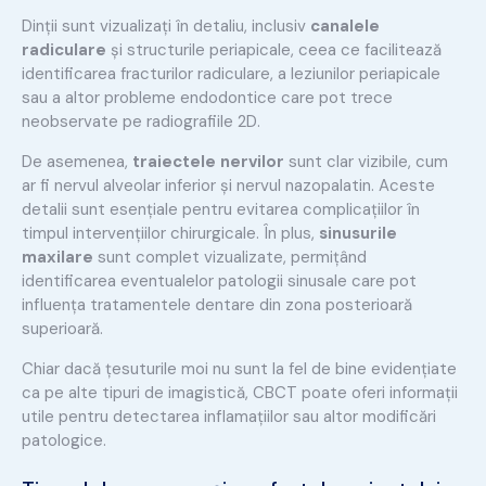
Dinții sunt vizualizați în detaliu, inclusiv
canalele
radiculare
și structurile periapicale, ceea ce facilitează
identificarea fracturilor radiculare, a leziunilor periapicale
sau a altor probleme endodontice care pot trece
neobservate pe radiografiile 2D.
De asemenea,
traiectele nervilor
sunt clar vizibile, cum
ar fi nervul alveolar inferior și nervul nazopalatin. Aceste
detalii sunt esențiale pentru evitarea complicațiilor în
timpul intervențiilor chirurgicale. În plus,
sinusurile
maxilare
sunt complet vizualizate, permițând
identificarea eventualelor patologii sinusale care pot
influența tratamentele dentare din zona posterioară
superioară.
Chiar dacă țesuturile moi nu sunt la fel de bine evidențiate
ca pe alte tipuri de imagistică, CBCT poate oferi informații
utile pentru detectarea inflamațiilor sau altor modificări
patologice.