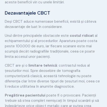
aceste beneficii vin cu unele limitări.
Dezavantajele CBCT
Deși CBCT aduce numeroase beneficii, există și câteva
dezavantaje de luat în considerare.
Unul dintre principalele obstacole este
costul ridicat
al
echipamentului și al procedurilor. Aparatura poate costa
peste 100.000 de euro, iar fiecare scanare este mai
scumpă decât radiografiile tradiționale, ceea ce poate
limita accesul unor pacienți.
CBCT are și o
limitare tehnică
: contrastul redus al
țesuturilor moi. Spre deosebire de tomografia
computerizată clasică, această tehnologie nu poate
diferenția clar între diverse tipuri de țesuturi moi, ceea ce
îi reduce utilitatea în anumite diagnostice.
Pregătirea pacientului
poate fi o provocare. Pacienții
trebuie să stea complet nemișcați în timpul scanării și să
îndepărteze orice obiect metalic care ar putea crea