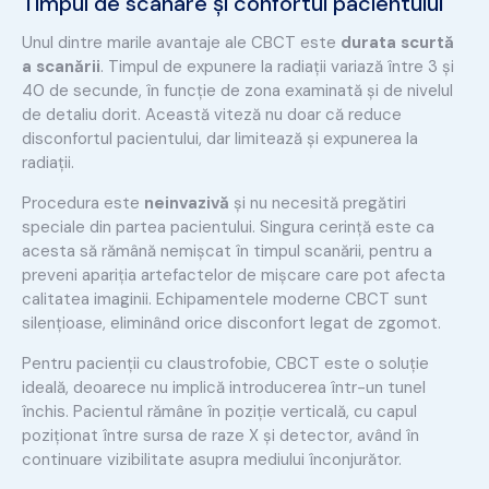
Timpul de scanare și confortul pacientului
Unul dintre marile avantaje ale CBCT este
durata scurtă
a scanării
. Timpul de expunere la radiații variază între 3 și
40 de secunde, în funcție de zona examinată și de nivelul
de detaliu dorit. Această viteză nu doar că reduce
disconfortul pacientului, dar limitează și expunerea la
radiații.
Procedura este
neinvazivă
și nu necesită pregătiri
speciale din partea pacientului. Singura cerință este ca
acesta să rămână nemișcat în timpul scanării, pentru a
preveni apariția artefactelor de mișcare care pot afecta
calitatea imaginii. Echipamentele moderne CBCT sunt
silențioase, eliminând orice disconfort legat de zgomot.
Pentru pacienții cu claustrofobie, CBCT este o soluție
ideală, deoarece nu implică introducerea într-un tunel
închis. Pacientul rămâne în poziție verticală, cu capul
poziționat între sursa de raze X și detector, având în
continuare vizibilitate asupra mediului înconjurător.