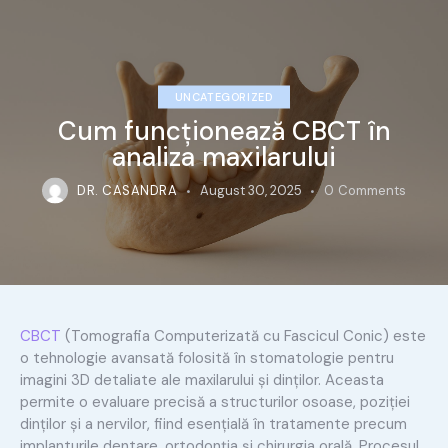
UNCATEGORIZED
Cum funcționează CBCT în
analiza maxilarului
DR. CASANDRA
August 30, 2025
0
Comments
CBCT
(Tomografia Computerizată cu Fascicul Conic) este
o tehnologie avansată folosită în stomatologie pentru
imagini 3D detaliate ale maxilarului și dinților. Aceasta
permite o evaluare precisă a structurilor osoase, poziției
dinților și a nervilor, fiind esențială în tratamente precum
implanturile dentare, ortodonția și chirurgia orală. Procesul