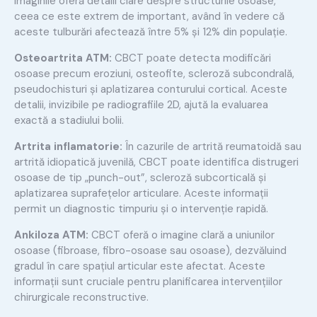
imaginile oferă detalii clare despre structurile osoase,
ceea ce este extrem de important, având în vedere că
aceste tulburări afectează între 5% și 12% din populație.
Osteoartrita ATM:
CBCT poate detecta modificări
osoase precum eroziuni, osteofite, scleroză subcondrală,
pseudochisturi și aplatizarea conturului cortical. Aceste
detalii, invizibile pe radiografiile 2D, ajută la evaluarea
exactă a stadiului bolii.
Artrita inflamatorie:
În cazurile de artrită reumatoidă sau
artrită idiopatică juvenilă, CBCT poate identifica distrugeri
osoase de tip „punch-out”, scleroză subcorticală și
aplatizarea suprafețelor articulare. Aceste informații
permit un diagnostic timpuriu și o intervenție rapidă.
Ankiloza ATM:
CBCT oferă o imagine clară a uniunilor
osoase (fibroase, fibro-osoase sau osoase), dezvăluind
gradul în care spațiul articular este afectat. Aceste
informații sunt cruciale pentru planificarea intervențiilor
chirurgicale reconstructive.