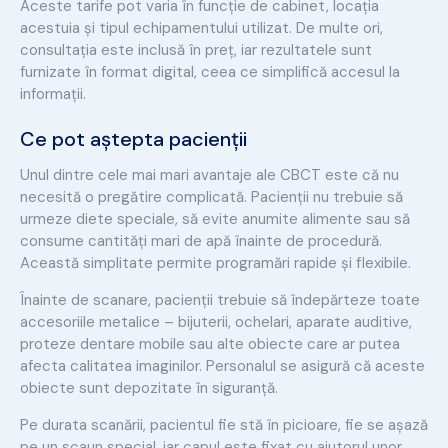
Aceste tarife pot varia în funcție de cabinet, locația
acestuia și tipul echipamentului utilizat. De multe ori,
consultația este inclusă în preț, iar rezultatele sunt
furnizate în format digital, ceea ce simplifică accesul la
informații.
Ce pot aștepta pacienții
Unul dintre cele mai mari avantaje ale CBCT este că nu
necesită o pregătire complicată. Pacienții nu trebuie să
urmeze diete speciale, să evite anumite alimente sau să
consume cantități mari de apă înainte de procedură.
Această simplitate permite programări rapide și flexibile.
Înainte de scanare, pacienții trebuie să îndepărteze toate
accesoriile metalice – bijuterii, ochelari, aparate auditive,
proteze dentare mobile sau alte obiecte care ar putea
afecta calitatea imaginilor. Personalul se asigură că aceste
obiecte sunt depozitate în siguranță.
Pe durata scanării, pacientul fie stă în picioare, fie se așază
pe un scaun special, iar capul este fixat cu ajutorul unor