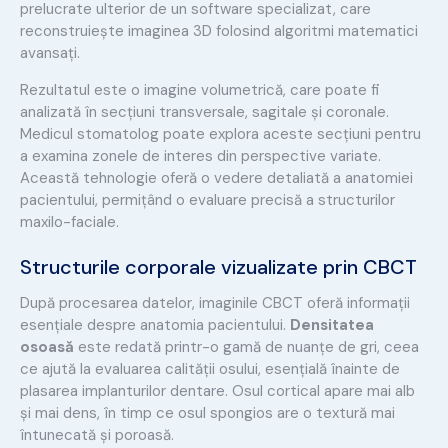
prelucrate ulterior de un software specializat, care
reconstruiește imaginea 3D folosind algoritmi matematici
avansați.
Rezultatul este o imagine volumetrică, care poate fi
analizată în secțiuni transversale, sagitale și coronale.
Medicul stomatolog poate explora aceste secțiuni pentru
a examina zonele de interes din perspective variate.
Această tehnologie oferă o vedere detaliată a anatomiei
pacientului, permițând o evaluare precisă a structurilor
maxilo-faciale.
Structurile corporale vizualizate prin CBCT
După procesarea datelor, imaginile CBCT oferă informații
esențiale despre anatomia pacientului.
Densitatea
osoasă
este redată printr-o gamă de nuanțe de gri, ceea
ce ajută la evaluarea calității osului, esențială înainte de
plasarea implanturilor dentare. Osul cortical apare mai alb
și mai dens, în timp ce osul spongios are o textură mai
întunecată și poroasă.