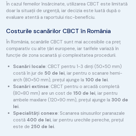
În cazul femeilor însărcinate, utilizarea CBCT este limitată
doar la situații de urgență, iar decizia este luată după o
evaluare atentă a raportului risc-beneficiu.
Costurile scanărilor CBCT în România
În România, scanările CBCT sunt mai accesibile ca preț
comparativ cu alte țări europene, iar tarifele variază în
funcție de zona scanată și complexitatea procedurii.
Scanări locale
: CBCT pentru 1-3 dinți (50×50 mm)
costă în jur de
50 de lei
, iar pentru o scanare hemi-
arch (80×50 mm), prețul ajunge la
100 de lei
.
Scanări extinse
: CBCT pentru o arcadă completă
(80×80 mm) are un cost de
150 de lei
, iar pentru
ambele maxilare (120×90 mm), prețul ajunge la
300 de
lei
.
Specialități conexe
: Scanarea sinusurilor paranazale
costă
400 de lei
, iar pentru urechile pereche, prețul
este de
250 de lei
.