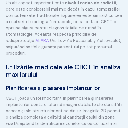
Un alt aspect important este
nivelul redus de radiații
,
care este considerabil mai mic decât în cazul tomografiei
computerizate tradiționale. Expunerea este similară cu cea
a unui set de radiografii intraorale, ceea ce face CBCT o
opțiune sigură pentru diagnosticările de rutină în
stomatologie. Aceasta respectă principiile de
radioprotecție
ALARA
(As Low As Reasonably Achievable),
asigurând astfel siguranța pacientului pe tot parcursul
procedurii.
Utilizările medicale ale CBCT în analiza
maxilarului
Planificarea și plasarea implanturilor
CBCT joacă un rol important în planificarea și inserarea
implanturilor dentare, oferind imagini detaliate ale densității
osoase și ale structurilor critice din jur. Imaginile 3D permit
o analiză completă a calității și cantității osului din zona
vizată, ajutând la identificarea zonelor cu os cortical mai