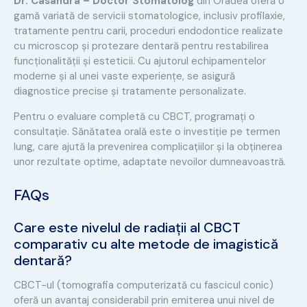
Dr. Casandra – Doctor Stomatolog
din Oradea oferă o
gamă variată de servicii stomatologice, inclusiv profilaxie,
tratamente pentru carii, proceduri endodontice realizate
cu microscop și protezare dentară pentru restabilirea
funcționalității și esteticii. Cu ajutorul echipamentelor
moderne și al unei vaste experiențe, se asigură
diagnostice precise și tratamente personalizate.
Pentru o evaluare completă cu CBCT, programați o
consultație. Sănătatea orală este o investiție pe termen
lung, care ajută la prevenirea complicațiilor și la obținerea
unor rezultate optime, adaptate nevoilor dumneavoastră.
FAQs
Care este nivelul de radiații al CBCT
comparativ cu alte metode de imagistică
dentară?
CBCT-ul (tomografia computerizată cu fascicul conic)
oferă un avantaj considerabil prin emiterea unui nivel de