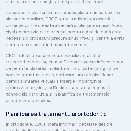
dens sau cu os spongios, care poate fi mai fragil.
Deoarece implanturile sunt adesea plasate în apropierea
sinusurilor maxilare, CBCT ajută la măsurarea exactă a
distanței dintre creasta alveolară și planșeul sinusal. Acest
nivel de precizie este esențial pentru a decide dacă este
necesară o procedură precum sinus lift-ul și pentru a evita
perforarea sinusului în timpul intervenției.
CBCT oferă, de asemenea, o vizualizare clară a
traiectoriilor nervilor, cum ar fi nervul alveolar inferior, ceea
ce permite plasarea implanturilor la o distanță sigură de
aceste structuri. În plus, software-urile de planificare
permit simularea virtuală a inserției implanturilor,
optimizând unghiul și adâncimea acestora. Această
tehnologie este utilă și în planificarea tratamentelor
ortodontice complexe.
Planificarea tratamentului ortodontic
În ortodonție, CBCT oferă informații detaliate despre
poziția dinților și structurile anatomice adiacente,