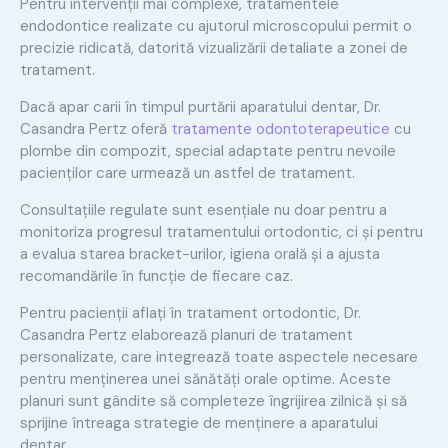
Pentru intervenții mai complexe, tratamentele
endodontice realizate cu ajutorul microscopului permit o
precizie ridicată, datorită vizualizării detaliate a zonei de
tratament.
Dacă apar carii în timpul purtării aparatului dentar, Dr.
Casandra Pertz oferă
tratamente odontoterapeutice
cu
plombe din compozit, special adaptate pentru nevoile
pacienților care urmează un astfel de tratament.
Consultațiile regulate sunt esențiale nu doar pentru a
monitoriza progresul tratamentului ortodontic, ci și pentru
a evalua starea bracket-urilor, igiena orală și a ajusta
recomandările în funcție de fiecare caz.
Pentru pacienții aflați în tratament ortodontic, Dr.
Casandra Pertz elaborează planuri de tratament
personalizate, care integrează toate aspectele necesare
pentru menținerea unei sănătăți orale optime. Aceste
planuri sunt gândite să completeze îngrijirea zilnică și să
sprijine întreaga strategie de menținere a aparatului
dentar.