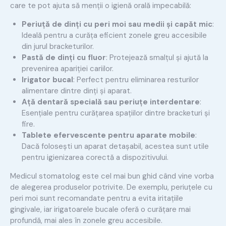
care te pot ajuta să menții o igienă orală impecabilă:
Periuță de dinți cu peri moi sau medii și capăt mic
:
Ideală pentru a curăța eficient zonele greu accesibile
din jurul bracketurilor.
Pastă de dinți cu fluor
: Protejează smalțul și ajută la
prevenirea apariției cariilor.
Irigator bucal
: Perfect pentru eliminarea resturilor
alimentare dintre dinți și aparat.
Ață dentară specială sau periuțe interdentare
:
Esențiale pentru curățarea spațiilor dintre bracketuri și
fire.
Tablete efervescente pentru aparate mobile
:
Dacă folosești un aparat detașabil, acestea sunt utile
pentru igienizarea corectă a dispozitivului.
Medicul stomatolog este cel mai bun ghid când vine vorba
de alegerea produselor potrivite. De exemplu, periuțele cu
peri moi sunt recomandate pentru a evita iritațiile
gingivale, iar irigatoarele bucale oferă o curățare mai
profundă, mai ales în zonele greu accesibile.