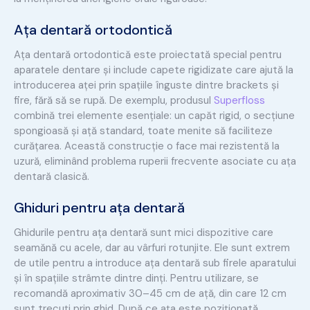
Ața dentară ortodontică
Ața dentară ortodontică este proiectată special pentru
aparatele dentare și include capete rigidizate care ajută la
introducerea aței prin spațiile înguste dintre brackets și
fire, fără să se rupă. De exemplu, produsul
Superfloss
combină trei elemente esențiale: un capăt rigid, o secțiune
spongioasă și ață standard, toate menite să faciliteze
curățarea. Această construcție o face mai rezistentă la
uzură, eliminând problema ruperii frecvente asociate cu ața
dentară clasică.
Ghiduri pentru ața dentară
Ghidurile pentru ața dentară sunt mici dispozitive care
seamănă cu acele, dar au vârfuri rotunjite. Ele sunt extrem
de utile pentru a introduce ața dentară sub firele aparatului
și în spațiile strâmte dintre dinți. Pentru utilizare, se
recomandă aproximativ 30–45 cm de ață, din care 12 cm
sunt trecuți prin ghid. După ce ața este poziționată