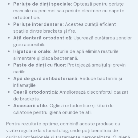
Periuțe de dinți speciale:
Optează pentru periuțe
manuale cu peri moi sau periuțe electrice cu capete
ortodontice.
Periuțe interdentare:
Acestea curăță eficient
spațiile dintre brackets și fire.
Ață dentară ortodontică:
Ușurează curățarea zonelor
greu accesibile.
Irigatoare orale:
Jeturile de apă elimină resturile
alimentare și placa bacteriană.
Paste de dinți cu fluor:
Protejează smalțul și previn
cariile.
Apă de gură antibacteriană:
Reduce bacteriile și
inflamațiile.
Ceară ortodontică:
Ameliorează disconfortul cauzat
de brackets.
Accesorii utile:
Oglinzi ortodontice și kituri de
călătorie pentru igienă oriunde te afli.
Pentru rezultate optime, combină aceste produse cu
vizite regulate la stomatolog, unde poți beneficia de
curățări profesionale și tratamente personalizate. O igienă