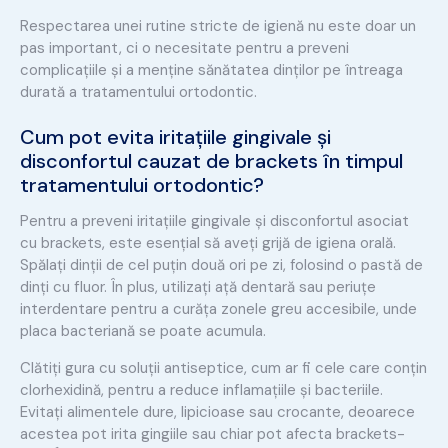
Respectarea unei rutine stricte de igienă nu este doar un
pas important, ci o necesitate pentru a preveni
complicațiile și a menține sănătatea dinților pe întreaga
durată a tratamentului ortodontic.
Cum pot evita iritațiile gingivale și
disconfortul cauzat de brackets în timpul
tratamentului ortodontic?
Pentru a preveni iritațiile gingivale și disconfortul asociat
cu brackets, este esențial să aveți grijă de igiena orală.
Spălați dinții de cel puțin două ori pe zi, folosind o pastă de
dinți cu fluor. În plus, utilizați ață dentară sau periuțe
interdentare pentru a curăța zonele greu accesibile, unde
placa bacteriană se poate acumula.
Clătiți gura cu soluții antiseptice, cum ar fi cele care conțin
clorhexidină, pentru a reduce inflamațiile și bacteriile.
Evitați alimentele dure, lipicioase sau crocante, deoarece
acestea pot irita gingiile sau chiar pot afecta brackets-