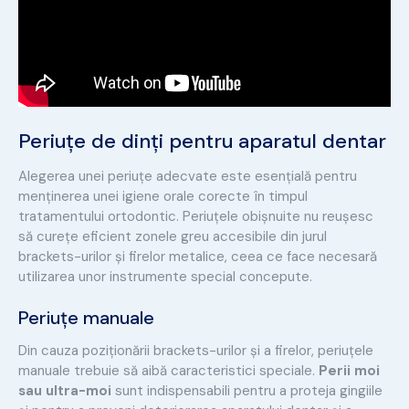
Periuțe de dinți pentru aparatul dentar
Alegerea unei periuțe adecvate este esențială pentru
menținerea unei igiene orale corecte în timpul
tratamentului ortodontic. Periuțele obișnuite nu reușesc
să curețe eficient zonele greu accesibile din jurul
brackets-urilor și firelor metalice, ceea ce face necesară
utilizarea unor instrumente special concepute.
Periuțe manuale
Din cauza poziționării brackets-urilor și a firelor, periuțele
manuale trebuie să aibă caracteristici speciale.
Perii moi
sau ultra-moi
sunt indispensabili pentru a proteja gingiile