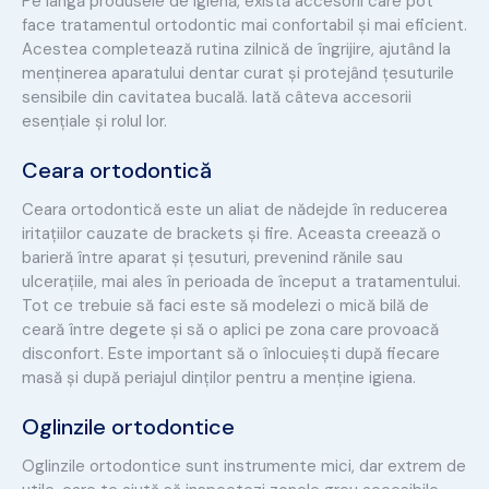
Pe lângă produsele de igienă, există accesorii care pot
face tratamentul ortodontic mai confortabil și mai eficient.
Acestea completează rutina zilnică de îngrijire, ajutând la
menținerea aparatului dentar curat și protejând țesuturile
sensibile din cavitatea bucală. Iată câteva accesorii
esențiale și rolul lor.
Ceara ortodontică
Ceara ortodontică este un aliat de nădejde în reducerea
iritațiilor cauzate de brackets și fire. Aceasta creează o
barieră între aparat și țesuturi, prevenind rănile sau
ulcerațiile, mai ales în perioada de început a tratamentului.
Tot ce trebuie să faci este să modelezi o mică bilă de
ceară între degete și să o aplici pe zona care provoacă
disconfort. Este important să o înlocuiești după fiecare
masă și după periajul dinților pentru a menține igiena.
Oglinzile ortodontice
Oglinzile ortodontice sunt instrumente mici, dar extrem de