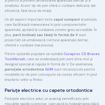
și pentru a preveni deteriorarea aparatului dentar și a
smalțului. Acest tip de peri oferă o curățare delicată, dar
eficientă, fără riscul de iritații.
Un alt aspect important este
capul compact
al periuței,
care facilitează manevrarea în jurul componentelor
aparatului, ajutând la curățarea zonelor greu accesibile. În
plus,
perii înclinați sau tăiați în formă de V
sunt
proiectați să urmărească conturul aparatului dentar,
oferind o curățare mai precisă.
Printre opțiunile populare se numără
Curaprox CS Braces
Toothbrush
, care se evidențiază prin perii ultra-moi și
designul special al capului în formă de V. De asemenea,
periuțele ortodontice
GUM
sunt recunoscute pentru
modelele lor de peri concepute să curețe eficient în jurul
brackets-urilor și firelor.
Periuțe electrice cu capete ortodontice
Periuțele electrice aduc un avantaj semnificativ prin
mișcările rapide și precise, care ajută la îndepărtarea plăcii