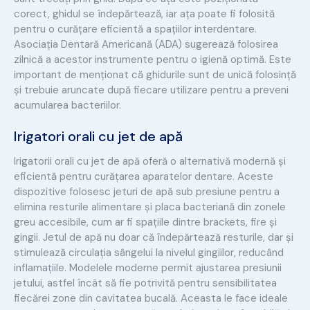
corect, ghidul se îndepărtează, iar ața poate fi folosită
pentru o curățare eficientă a spațiilor interdentare.
Asociația Dentară Americană (ADA) sugerează folosirea
zilnică a acestor instrumente pentru o igienă optimă. Este
important de menționat că ghidurile sunt de unică folosință
și trebuie aruncate după fiecare utilizare pentru a preveni
acumularea bacteriilor.
Irigatori orali cu jet de apă
Irigatorii orali cu jet de apă oferă o alternativă modernă și
eficientă pentru curățarea aparatelor dentare. Aceste
dispozitive folosesc jeturi de apă sub presiune pentru a
elimina resturile alimentare și placa bacteriană din zonele
greu accesibile, cum ar fi spațiile dintre brackets, fire și
gingii. Jetul de apă nu doar că îndepărtează resturile, dar și
stimulează circulația sângelui la nivelul gingiilor, reducând
inflamațiile. Modelele moderne permit ajustarea presiunii
jetului, astfel încât să fie potrivită pentru sensibilitatea
fiecărei zone din cavitatea bucală. Aceasta le face ideale