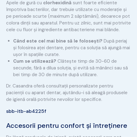
Apele de gură cu
clorhexidină
sunt foarte eficiente
împotriva bacteriilor, dar trebuie utilizate cu moderație și
pe perioade scurte (maximum 2 săptămâni), deoarece pot
colora dinții sau aparatul. Pentru uz zilnic, sunt mai potrivite
cele cu fluor și ingrediente antibacteriene mai blânde.
Când este cel mai bine să le folosești?
După periaj
și folosirea aței dentare, pentru ca soluția să ajungă mai
ușor în spațiile curate.
Cum se utilizează?
Clătește timp de 30-60 de
secunde, fără a dilua soluția, și evită să mănânci sau să
bei timp de 30 de minute după utilizare.
Dr. Casandra oferă consultații personalizate pentru
pacienții cu aparat dentar, ajutându-i să aleagă produsele
de igienă orală potrivite nevoilor lor specifice.
sbb-itb-ab4225f
Accesorii pentru confort și întreținere