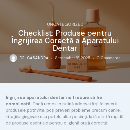
UNCATEGORIZED
Checklist: Produse pentru
Îngrijirea Corectă a Aparatului
Dentar
DR. CASANDRA
September 15, 2025
0
Comments
Îngrijirea aparatului dentar nu trebuie să fie
complicată.
Dacă urmezi o rutină adecvată și folosești
produsele potrivite, poți preveni probleme precum cariile,
iritațiile gingivale sau petele albe pe dinți. Iată o listă rapidă
de produse esențiale pentru o igienă orală corectă: