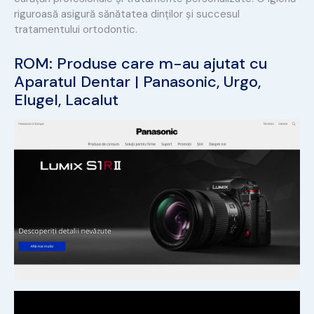
riguroasă asigură sănătatea dinților și succesul
tratamentului ortodontic.
ROM: Produse care m-au ajutat cu
Aparatul Dentar |
Panasonic
,
Urgo
,
Elugel
,
Lacalut