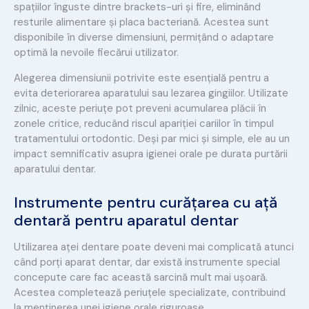
spațiilor înguste dintre brackets-uri și fire, eliminând
resturile alimentare și placa bacteriană. Acestea sunt
disponibile în diverse dimensiuni, permițând o adaptare
optimă la nevoile fiecărui utilizator.
Alegerea dimensiunii potrivite este esențială pentru a
evita deteriorarea aparatului sau lezarea gingiilor. Utilizate
zilnic, aceste periuțe pot preveni acumularea plăcii în
zonele critice, reducând riscul apariției cariilor în timpul
tratamentului ortodontic. Deși par mici și simple, ele au un
impact semnificativ asupra igienei orale pe durata purtării
aparatului dentar.
Instrumente pentru curățarea cu ață
dentară pentru aparatul dentar
Utilizarea aței dentare poate deveni mai complicată atunci
când porți aparat dentar, dar există instrumente special
concepute care fac această sarcină mult mai ușoară.
Acestea completează periuțele specializate, contribuind
la menținerea unei igiene orale riguroase.