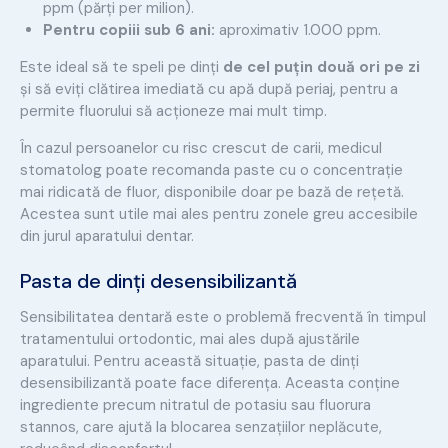
ppm (părți per milion).
Pentru copiii sub 6 ani:
aproximativ 1.000 ppm.
Este ideal să te speli pe dinți
de cel puțin două ori pe zi
și să eviți clătirea imediată cu apă după periaj, pentru a
permite fluorului să acționeze mai mult timp.
În cazul persoanelor cu risc crescut de carii, medicul
stomatolog poate recomanda paste cu o concentrație
mai ridicată de fluor, disponibile doar pe bază de rețetă.
Acestea sunt utile mai ales pentru zonele greu accesibile
din jurul aparatului dentar.
Pasta de dinți desensibilizantă
Sensibilitatea dentară este o problemă frecventă în timpul
tratamentului ortodontic, mai ales după ajustările
aparatului. Pentru această situație, pasta de dinți
desensibilizantă poate face diferența. Aceasta conține
ingrediente precum nitratul de potasiu sau fluorura
stannos, care ajută la blocarea senzațiilor neplăcute,