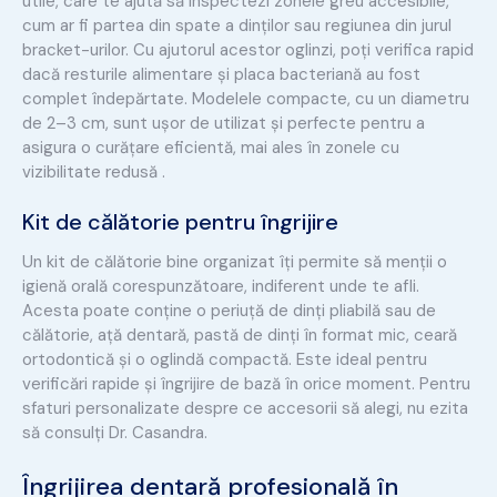
utile, care te ajută să inspectezi zonele greu accesibile,
cum ar fi partea din spate a dinților sau regiunea din jurul
bracket-urilor. Cu ajutorul acestor oglinzi, poți verifica rapid
dacă resturile alimentare și placa bacteriană au fost
complet îndepărtate. Modelele compacte, cu un diametru
de 2–3 cm, sunt ușor de utilizat și perfecte pentru a
asigura o curățare eficientă, mai ales în zonele cu
vizibilitate redusă .
Kit de călătorie pentru îngrijire
Un kit de călătorie bine organizat îți permite să menții o
igienă orală corespunzătoare, indiferent unde te afli.
Acesta poate conține o periuță de dinți pliabilă sau de
călătorie, ață dentară, pastă de dinți în format mic, ceară
ortodontică și o oglindă compactă. Este ideal pentru
verificări rapide și îngrijire de bază în orice moment. Pentru
sfaturi personalizate despre ce accesorii să alegi, nu ezita
să consulți Dr. Casandra.
Îngrijirea dentară profesională în