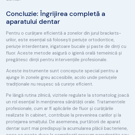
Concluzie: Îngrijirea completă a
aparatului dentar
Pentru o curățare eficientă a zonelor din jurul brackets-
urilor, este esențial să folosești periuțe ortodontice,
periuțe interdentare, irigatoare bucale și paste de dinți cu
fluor. Aceste metode asigură o igienă orală temeinică și
pregătesc dinții pentru intervențiile profesionale.
Aceste instrumente sunt concepute special pentru a
ajunge în zonele greu accesibile, acolo unde periuțele
tradiționale nu reușesc să curețe eficient.
Pe lângă rutina zilnică, vizitele regulate la stomatolog joacă
un rol esențial în menținerea sănătății orale. Tratamentele
profesionale, cum ar fi aplicările de fluor și curățările
realizate în cabinet, contribuie la prevenirea cariilor și la
protejarea smalțului. De asemenea, purtătorii de aparat
dentar sunt mai predispuși la acumularea plăcii bacteriene,
ceea ce poate duce la complicații precum parodontita sau