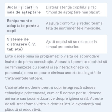
Jucării și cărți în
Distrag atenția copilului și fac
sala de așteptare
timpul de așteptare mai plăcut.
Echipamente
Asigură confortul și reduc teama
adaptate pentru
față de instrumentele medicale.
copii
Sisteme de
Ajută copilul să se relaxeze în
distragere (TV,
timpul procedurilor.
tablete)
Este o idee bună să programezi o vizită de acomodare
înainte de prima consultație. Aceasta îi permite copilului să
se familiarizeze cu spațiul și să interacționeze cu
personalul, ceea ce poate diminua anxietatea legată de
tratamentele viitoare.
Cabinetele moderne pentru copii integrează adesea
tehnologie prietenoasă, cum ar fi ecrane pentru desene
animate sau jocuri educative despre igiena orală. Aceste
detalii transformă vizita la dentist într-o experiență mai
plăcută și educativă.