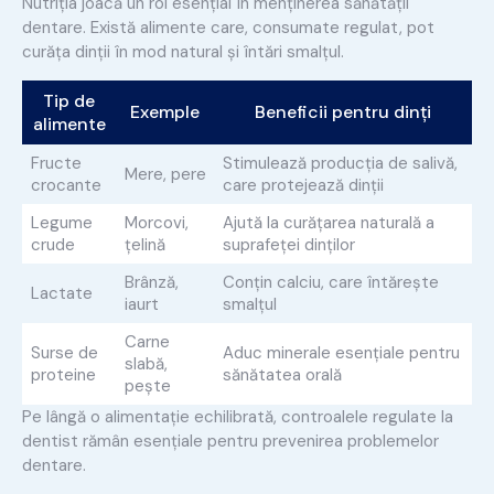
Nutriția joacă un rol esențial în menținerea sănătății
dentare. Există alimente care, consumate regulat, pot
curăța dinții în mod natural și întări smalțul.
Tip de
Exemple
Beneficii pentru dinți
alimente
Fructe
Stimulează producția de salivă,
Mere, pere
crocante
care protejează dinții
Legume
Morcovi,
Ajută la curățarea naturală a
crude
țelină
suprafeței dinților
Brânză,
Conțin calciu, care întărește
Lactate
iaurt
smalțul
Carne
Surse de
Aduc minerale esențiale pentru
slabă,
proteine
sănătatea orală
pește
Pe lângă o alimentație echilibrată, controalele regulate la
dentist rămân esențiale pentru prevenirea problemelor
dentare.