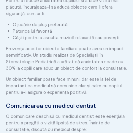
Pentru a reduce anxietatea copilului și a face vizita mai
plăcută, încurajează-l să aducă obiecte care îi oferă
siguranță, cum ar fi:
O jucărie de pluș preferată
Păturica lui favorită
Căști pentru a asculta muzică relaxantă sau povești
Prezența acestor obiecte familiare poate avea un impact
semnificativ. Un studiu realizat de Specialiștii în
Stomatologie Pediatrică a arătat că anxietatea scade cu
30% la copiii care aduc un obiect de confort la consultație.
Un obiect familiar poate face minuni, dar este la fel de
important ca medicul să comunice clar și calm cu copilul
pentru a-i asigura o experiență pozitivă.
Comunicarea cu medicul dentist
O comunicare deschisă cu medicul dentist este esențială
pentru a pregăti o vizită lipsită de stres. Înainte de
consultație, discută cu medicul despre: