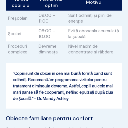
Motivul
copilului
optim
09:00 –
Sunt odihniți și plini de
Preșcolari
11:00
energie
08:00 –
Evită oboseala acumulată
Școlari
10:00
la școală
Proceduri
Devreme
Nivel maxim de
complexe
dimineața
concentrare și răbdare
"Copiii sunt de obicei în cea mai bună formă când sunt
odihniți. Recomandăm programarea vizitelor pentru
tratament dimineața devreme. Astfel, copiii au cele mai
mari șanse să fie cooperanți, nefiind epuizați după ziua
de școală." – Dr. Mandy Ashley
Obiecte familiare pentru confort