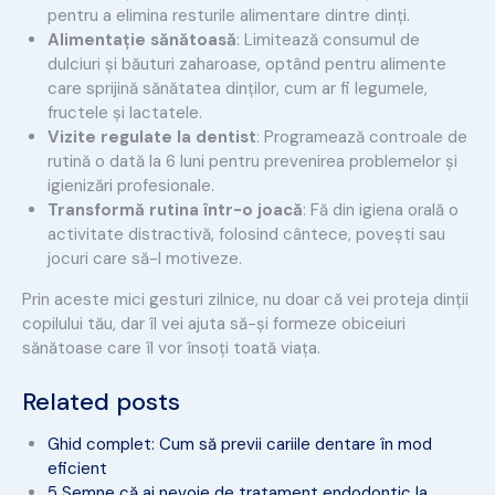
pentru a elimina resturile alimentare dintre dinți.
Alimentație sănătoasă
: Limitează consumul de
dulciuri și băuturi zaharoase, optând pentru alimente
care sprijină sănătatea dinților, cum ar fi legumele,
fructele și lactatele.
Vizite regulate la dentist
: Programează controale de
rutină o dată la 6 luni pentru prevenirea problemelor și
igienizări profesionale.
Transformă rutina într-o joacă
: Fă din igiena orală o
activitate distractivă, folosind cântece, povești sau
jocuri care să-l motiveze.
Prin aceste mici gesturi zilnice, nu doar că vei proteja dinții
copilului tău, dar îl vei ajuta să-și formeze obiceiuri
sănătoase care îl vor însoți toată viața.
Related posts
Ghid complet: Cum să previi cariile dentare în mod
eficient
5 Semne că ai nevoie de tratament endodontic la