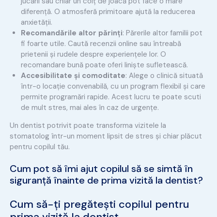
jucării sau chiar un colț de joacă pot face o mare
diferență. O atmosferă primitoare ajută la reducerea
anxietății.
Recomandările altor părinți
: Părerile altor familii pot
fi foarte utile. Caută recenzii online sau întreabă
prietenii și rudele despre experiențele lor. O
recomandare bună poate oferi liniște sufletească.
Accesibilitate și comoditate
: Alege o clinică situată
într-o locație convenabilă, cu un program flexibil și care
permite programări rapide. Acest lucru te poate scuti
de mult stres, mai ales în caz de urgențe.
Un dentist potrivit poate transforma vizitele la
stomatolog într-un moment lipsit de stres și chiar plăcut
pentru copilul tău.
Cum pot să îmi ajut copilul să se simtă în
siguranță înainte de prima vizită la dentist?
Cum să-ți pregătești copilul pentru
prima vizită la dentist