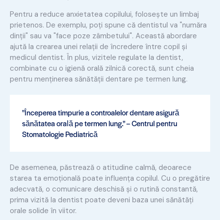
Pentru a reduce anxietatea copilului, folosește un limbaj
prietenos. De exemplu, poți spune că dentistul va "număra
dinții" sau va "face poze zâmbetului". Această abordare
ajută la crearea unei relații de încredere între copil și
medicul dentist. În plus, vizitele regulate la dentist,
combinate cu o igienă orală zilnică corectă, sunt cheia
pentru menținerea sănătății dentare pe termen lung.
"Începerea timpurie a controalelor dentare asigură
sănătatea orală pe termen lung." – Centrul pentru
Stomatologie Pediatrică
De asemenea, păstrează o atitudine calmă, deoarece
starea ta emoțională poate influența copilul. Cu o pregătire
adecvată, o comunicare deschisă și o rutină constantă,
prima vizită la dentist poate deveni baza unei sănătăți
orale solide în viitor.