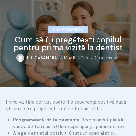
UNCATEGORIZED
Cum să îți pregătești copilul
pentru prima vizită la dentist
DR. CASANDRA
May 19, 2025
0
Comments
Prima vizită la dentist poate fi o experiență pozitivă dacă
știi cum să o pregătești. Iată ce trebuie să faci:
Programează vizita devreme
: Recomandat până la
vârsta de 1 an sau la 6 luni după apariția primului dinte.
Alege dentistul potrivit
: Caută un specialist cu