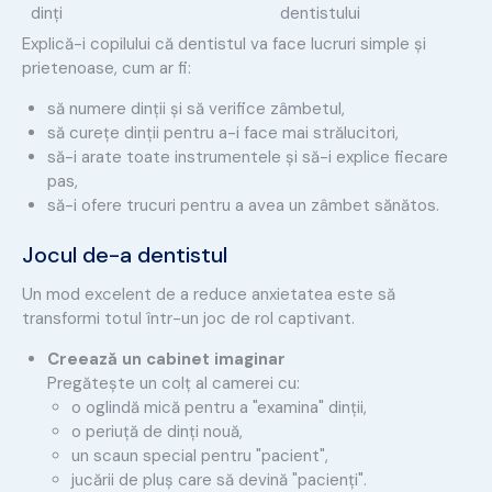
dinți
dentistului
Explică-i copilului că dentistul va face lucruri simple și
prietenoase, cum ar fi:
să numere dinții și să verifice zâmbetul,
să curețe dinții pentru a-i face mai strălucitori,
să-i arate toate instrumentele și să-i explice fiecare
pas,
să-i ofere trucuri pentru a avea un zâmbet sănătos.
Jocul de-a dentistul
Un mod excelent de a reduce anxietatea este să
transformi totul într-un joc de rol captivant.
Creează un cabinet imaginar
Pregătește un colț al camerei cu:
o oglindă mică pentru a "examina" dinții,
o periuță de dinți nouă,
un scaun special pentru "pacient",
jucării de pluș care să devină "pacienți".