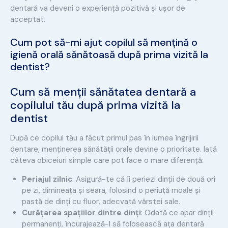
dentară va deveni o experiență pozitivă și ușor de
acceptat.
Cum pot să-mi ajut copilul să mențină o
igienă orală sănătoasă după prima vizită la
dentist?
Cum să menții sănătatea dentară a
copilului tău după prima vizită la
dentist
După ce copilul tău a făcut primul pas în lumea îngrijirii
dentare, menținerea sănătății orale devine o prioritate. Iată
câteva obiceiuri simple care pot face o mare diferență:
Periajul zilnic
: Asigură-te că îi periezi dinții de două ori
pe zi, dimineața și seara, folosind o periuță moale și
pastă de dinți cu fluor, adecvată vârstei sale.
Curățarea spațiilor dintre dinți
: Odată ce apar dinții
permanenți, încurajează-l să folosească ața dentară