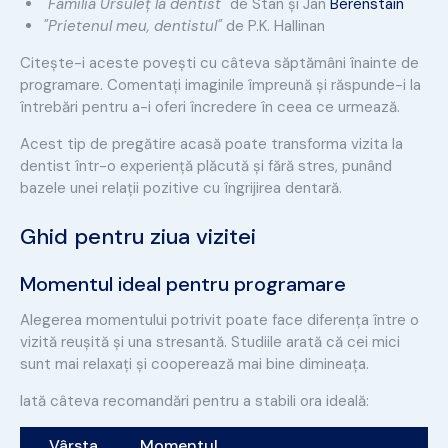
"Familia Ursuleț la dentist"
de Stan și Jan
Berenstain
"Prietenul meu, dentistul"
de P.K. Hallinan
Citește-i aceste povești cu câteva săptămâni înainte de
programare. Comentați imaginile împreună și răspunde-i la
întrebări pentru a-i oferi încredere în ceea ce urmează.
Acest tip de pregătire acasă poate transforma vizita la
dentist într-o experiență plăcută și fără stres, punând
bazele unei relații pozitive cu îngrijirea dentară.
Ghid pentru ziua vizitei
Momentul ideal pentru programare
Alegerea momentului potrivit poate face diferența între o
vizită reușită și una stresantă. Studiile arată că cei mici
sunt mai relaxați și cooperează mai bine dimineața.
Iată câteva recomandări pentru a stabili ora ideală:
Vârsta
Momentul