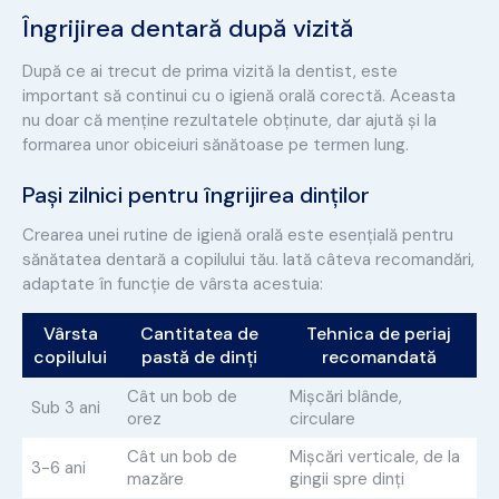
Îngrijirea dentară după vizită
După ce ai trecut de prima vizită la dentist, este
important să continui cu o igienă orală corectă. Aceasta
nu doar că menține rezultatele obținute, dar ajută și la
formarea unor obiceiuri sănătoase pe termen lung.
Pași zilnici pentru îngrijirea dinților
Crearea unei rutine de igienă orală este esențială pentru
sănătatea dentară a copilului tău. Iată câteva recomandări,
adaptate în funcție de vârsta acestuia:
Vârsta
Cantitatea de
Tehnica de periaj
copilului
pastă de dinți
recomandată
Cât un bob de
Mișcări blânde,
Sub 3 ani
orez
circulare
Cât un bob de
Mișcări verticale, de la
3-6 ani
mazăre
gingii spre dinți