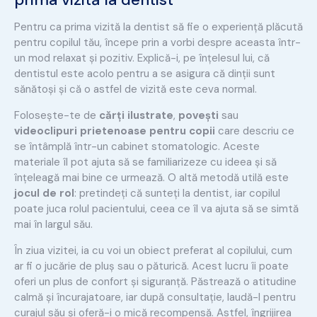
Pentru ca prima vizită la dentist să fie o experiență plăcută
pentru copilul tău, începe prin a vorbi despre aceasta într-
un mod relaxat și pozitiv. Explică-i, pe înțelesul lui, că
dentistul este acolo pentru a se asigura că dinții sunt
sănătoși și că o astfel de vizită este ceva normal.
Folosește-te de
cărți ilustrate
,
povești
sau
videoclipuri prietenoase pentru copii
care descriu ce
se întâmplă într-un cabinet stomatologic. Aceste
materiale îl pot ajuta să se familiarizeze cu ideea și să
înțeleagă mai bine ce urmează. O altă metodă utilă este
jocul de rol
: pretindeți că sunteți la dentist, iar copilul
poate juca rolul pacientului, ceea ce îl va ajuta să se simtă
mai în largul său.
În ziua vizitei, ia cu voi un obiect preferat al copilului, cum
ar fi o jucărie de pluș sau o păturică. Acest lucru îi poate
oferi un plus de confort și siguranță. Păstrează o atitudine
calmă și încurajatoare, iar după consultație, laudă-l pentru
curajul său și oferă-i o mică recompensă. Astfel, îngrijirea