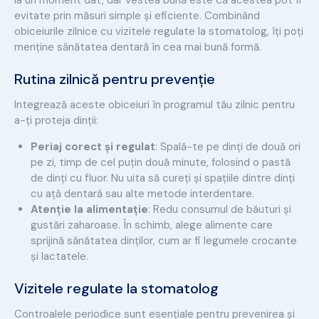
la un moment dat, dar vestea bună este că acestea pot fi
evitate prin măsuri simple și eficiente. Combinând
obiceiurile zilnice cu vizitele regulate la stomatolog, îți poți
menține sănătatea dentară în cea mai bună formă.
Rutina zilnică pentru prevenție
Integrează aceste obiceiuri în programul tău zilnic pentru
a-ți proteja dinții:
Periaj corect și regulat
: Spală-te pe dinți de două ori
pe zi, timp de cel puțin două minute, folosind o pastă
de dinți cu fluor. Nu uita să cureți și spațiile dintre dinți
cu ață dentară sau alte metode interdentare.
Atenție la alimentație
: Redu consumul de băuturi și
gustări zaharoase. În schimb, alege alimente care
sprijină sănătatea dinților, cum ar fi legumele crocante
și lactatele.
Vizitele regulate la stomatolog
Controalele periodice sunt esențiale pentru prevenirea și