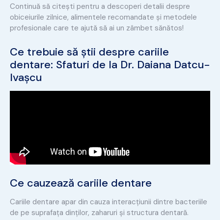
Continuă să citești pentru a descoperi detalii despre
obiceiurile zilnice, alimentele recomandate și metodele
profesionale care te ajută să ai un zâmbet sănătos!
Ce trebuie să știi despre cariile
dentare: Sfaturi de la Dr. Daiana Datcu-
Ivașcu
Ce cauzează cariile dentare
Cariile dentare apar din cauza interacțiunii dintre bacteriile
de pe suprafața dinților, zaharuri și structura dentară.