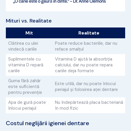
„O carie este o gaură în dinte.” – Dr. Anne Clemons
Mituri vs. Realitate
Mit
Realitate
Clătirea cu ulei
Poate reduce bacteriile, dar nu
vindecă cariile
reface smalțul
Suplimentele cu
Vitamina D ajută la absorbția
vitamina D repară
calciului, dar nu poate repara
cariile
cariile deja formate
Guma fără zahăr
Este utilă, dar nu poate înlocui
este suficientă
periajul și folosirea aței dentare
pentru prevenție
Apa de gură poate
Nu îndepărtează placa bacteriană
înlocui periajul
în mod fizic
Costul neglijării igienei dentare