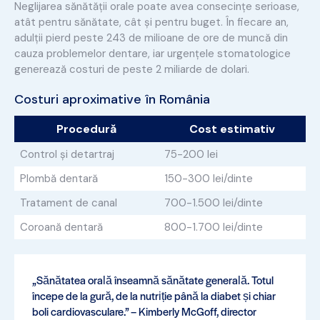
Neglijarea sănătății orale poate avea consecințe serioase,
atât pentru sănătate, cât și pentru buget. În fiecare an,
adulții pierd peste 243 de milioane de ore de muncă din
cauza problemelor dentare, iar urgențele stomatologice
generează costuri de peste 2 miliarde de dolari.
Costuri aproximative în România
Procedură
Cost estimativ
Control și detartraj
75-200 lei
Plombă dentară
150-300 lei/dinte
Tratament de canal
700-1.500 lei/dinte
Coroană dentară
800-1.700 lei/dinte
„Sănătatea orală înseamnă sănătate generală. Totul
începe de la gură, de la nutriție până la diabet și chiar
boli cardiovasculare.” – Kimberly McGoff, director