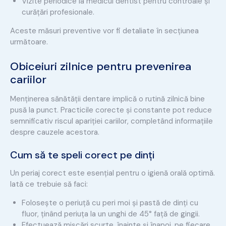
Vizite periodice la medicul dentist pentru controale și
curățări profesionale.
Aceste măsuri preventive vor fi detaliate în secțiunea
următoare.
Obiceiuri zilnice pentru prevenirea
cariilor
Menținerea sănătății dentare implică o rutină zilnică bine
pusă la punct. Practicile corecte și constante pot reduce
semnificativ riscul apariției cariilor, completând informațiile
despre cauzele acestora.
Cum să te speli corect pe dinți
Un periaj corect este esențial pentru o igienă orală optimă.
Iată ce trebuie să faci:
Folosește o periuță cu peri moi și pastă de dinți cu
fluor, ținând periuța la un unghi de 45° față de gingii.
Efectuează mișcări scurte, înainte și înapoi, pe fiecare