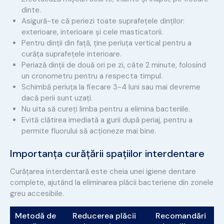
dinte.
Asigură-te că periezi toate suprafețele dinților:
exterioare, interioare și cele masticatorii.
Pentru dinții din față, ține periuța vertical pentru a
curăța suprafețele interioare.
Periază dinții de două ori pe zi, câte 2 minute, folosind
un cronometru pentru a respecta timpul.
Schimbă periuța la fiecare 3-4 luni sau mai devreme
dacă perii sunt uzați.
Nu uita să cureți limba pentru a elimina bacteriile.
Evită clătirea imediată a gurii după periaj, pentru a
permite fluorului să acționeze mai bine.
Importanța curățării spațiilor interdentare
Curățarea interdentară este cheia unei igiene dentare
complete, ajutând la eliminarea plăcii bacteriene din zonele
greu accesibile.
Metodă de
Reducerea plăcii
Recomandări