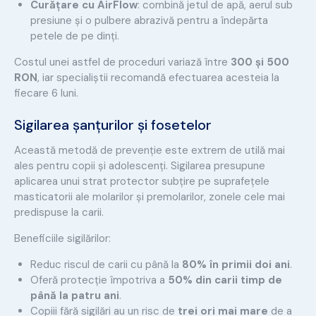
Curățare cu AirFlow
: combină jetul de apă, aerul sub
presiune și o pulbere abrazivă pentru a îndepărta
petele de pe dinți.
Costul unei astfel de proceduri variază între
300 și 500
RON
, iar specialiștii recomandă efectuarea acesteia la
fiecare 6 luni.
Sigilarea șanțurilor și fosetelor
Această metodă de prevenție este extrem de utilă mai
ales pentru copii și adolescenți. Sigilarea presupune
aplicarea unui strat protector subțire pe suprafețele
masticatorii ale molarilor și premolarilor, zonele cele mai
predispuse la carii.
Beneficiile sigilărilor:
Reduc riscul de carii cu până la
80% în primii doi ani
.
Oferă protecție împotriva a
50% din carii timp de
până la patru ani
.
Copiii fără sigilări au un risc de
trei ori mai mare
de a