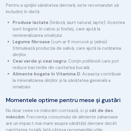
Pentru a sprijini sănătatea dentară, este recomandat să
includeți în dietă:
Produse lactate
(brânză, iaurt natural, lapte): Acestea
sunt bogate în calciu și fosfați, care ajută la
remineralizarea smalțului.
Legume fibroase
(cum ar fi morcovii și țelina):
Stimulează producția de salivă, care ajută la curățarea
dinților.
Ceai verde și ceai negru
: Conțin polifenoli care pot
reduce bacteriile din cavitatea bucală.
Alimente bogate în Vitamina D
: Aceasta contribuie
la mineralizarea dinților și la sănătatea generală a
smalțului.
Momentele optime pentru mese și gustări
Nu doar ceea ce mâncăm contează, ci și
cât de des
mâncăm
. Frecvența consumului de alimente zaharoase
are un impact mai mare asupra sănătății dentare decât
cantitatea totală. Iată câteva recomandări utile: