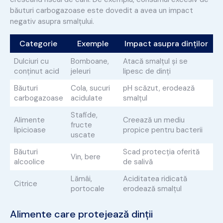
băuturi carbogazoase este dovedit a avea un impact
negativ asupra smalțului.
Categorie
Exemple
Impact asupra dinților
Dulciuri cu
Bomboane,
Atacă smalțul și se
conținut acid
jeleuri
lipesc de dinți
Băuturi
Cola, sucuri
pH scăzut, erodează
carbogazoase
acidulate
smalțul
Stafide,
Alimente
Creează un mediu
fructe
lipicioase
propice pentru bacterii
uscate
Băuturi
Scad protecția oferită
Vin, bere
alcoolice
de salivă
Lămâi,
Aciditatea ridicată
Citrice
portocale
erodează smalțul
Alimente care protejează dinții