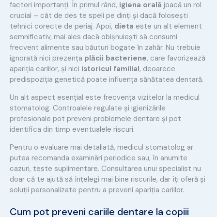
factori importanți. În primul rând,
igiena orală
joacă un rol
crucial – cât de des te speli pe dinți și dacă folosești
tehnici corecte de periaj. Apoi,
dieta
este un alt element
semnificativ, mai ales dacă obișnuiești să consumi
frecvent alimente sau băuturi bogate în zahăr. Nu trebuie
ignorată nici prezența
plăcii bacteriene
, care favorizează
apariția cariilor, și nici
istoricul familial
, deoarece
predispoziția genetică poate influența sănătatea dentară.
Un alt aspect esențial este frecvența vizitelor la medicul
stomatolog. Controalele regulate și igienizările
profesionale pot preveni problemele dentare și pot
identifica din timp eventualele riscuri.
Pentru o evaluare mai detaliată, medicul stomatolog ar
putea recomanda examinări periodice sau, în anumite
cazuri, teste suplimentare. Consultarea unui specialist nu
doar că te ajută să înțelegi mai bine riscurile, dar îți oferă și
soluții personalizate pentru a preveni apariția cariilor.
Cum pot preveni cariile dentare la copiii