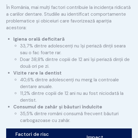
În România, mai mulți factori contribuie la incidența ridicată
a cariilor dentare. Studiile au identificat comportamente
problematice și obiceiuri care favorizează apariția
acestora:
Igiena orală deficitară
33,7% dintre adolescenți nu își periază dinții seara
sau o fac foarte rar.
Doar 38,8% dintre copiii de 12 ani își periază dinții de
două ori pe zi.
Vizite rare la dentist
40,6% dintre adolescenți nu merg la controale
dentare anuale.
11,2% dintre copiii de 12 ani nu au fost niciodată la
dentist.
Consumul de zahăr și băuturi îndulcite
35,5% dintre români consumă frecvent băuturi
carbogazoase cu zahăr.
Factori de risc
Impact