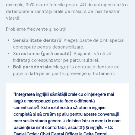
exemplu, 35% dintre femeile peste 40 de ani raportează o
deteriorare a sănătății orale pe măsură ce înaintează în
vârstă.
Probleme frecvente și soluții:
Sensibilitate dentară
: Alegeți paste de dinți special
concepute pentru desensibilizare.
Xerostomie (gură uscată)
: Asigurați-vă că vă
hidratați corespunzător pe parcursul zilei.
Boli parodontale
: Mergeți la controale dentare cel
puțin o dată pe an pentru prevenție și tratament.
"Integrarea îngrijirii sănătății orale cu o înțelegere mai
largă a menopauzei poate face o diferență
semnificativă. Este rolul nostru să oferim îngrijire
completă și să creăm spațiu pentru aceste conversații
care susțin starea generală de bine într-un mediu în care
pacienții se simt confortabil, ascultați și îngrijiți." – Dr.
Daniel Croley, Chief Dental Officer la Delta Dental