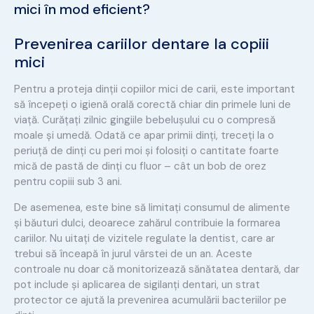
mici în mod eficient?
Prevenirea cariilor dentare la copiii
mici
Pentru a proteja dinții copiilor mici de carii, este important
să începeți o igienă orală corectă chiar din primele luni de
viață. Curățați zilnic gingiile bebelușului cu o compresă
moale și umedă. Odată ce apar primii dinți, treceți la o
periuță de dinți cu peri moi și folosiți o cantitate foarte
mică de pastă de dinți cu fluor – cât un bob de orez
pentru copiii sub 3 ani.
De asemenea, este bine să limitați consumul de alimente
și băuturi dulci, deoarece zahărul contribuie la formarea
cariilor. Nu uitați de vizitele regulate la dentist, care ar
trebui să înceapă în jurul vârstei de un an. Aceste
controale nu doar că monitorizează sănătatea dentară, dar
pot include și aplicarea de sigilanți dentari, un strat
protector ce ajută la prevenirea acumulării bacteriilor pe