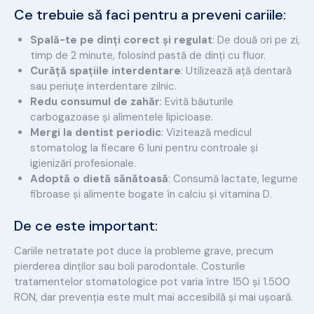
Ce trebuie să faci pentru a preveni cariile:
Spală-te pe dinți corect și regulat
: De două ori pe zi,
timp de 2 minute, folosind pastă de dinți cu fluor.
Curăță spațiile interdentare
: Utilizează ață dentară
sau periuțe interdentare zilnic.
Redu consumul de zahăr
: Evită băuturile
carbogazoase și alimentele lipicioase.
Mergi la dentist periodic
: Vizitează medicul
stomatolog la fiecare 6 luni pentru controale și
igienizări profesionale.
Adoptă o dietă sănătoasă
: Consumă lactate, legume
fibroase și alimente bogate în calciu și vitamina D.
De ce este important:
Cariile netratate pot duce la probleme grave, precum
pierderea dinților sau boli parodontale. Costurile
tratamentelor stomatologice pot varia între 150 și 1.500
RON, dar prevenția este mult mai accesibilă și mai ușoară.