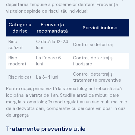
depistarea timpurie a problemelor dentare. Frecvența
vizitelor depinde de riscul tău individual:
Categoria
Frecvența
Servicii incluse
de risc
recomandată
Risc
O dată la 12-24
Control și detartraj
scăzut
luni
Risc
La fiecare 6
Control, detartraj și
moderat
luni
fluorizare
Control, detartraj și
Risc ridicat
La 3-4 luni
tratamente preventive
Pentru copii, prima vizită la stomatolog ar trebui să aibă
loc până la vârsta de 1 an. Studiile arată că micuții care
merg la stomatolog în mod regulat au un risc mult mai mic
de a dezvolta carii, comparativ cu cei care vin doar în caz
de urgență.
Tratamente preventive utile