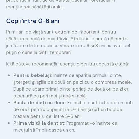
prevenție în funcție de vârstă joacă un rol crucial în
menținerea sănătății orale.
Copii între 0-6 ani
Primii ani de viață sunt extrem de importanți pentru
sănătatea orală de mai târziu. Statisticile arată că peste
jumătate dintre copiii cu vârste între 6 și 8 ani au avut cel
puțin o carie la dinții temporari.
Iată câteva recomandări esențiale pentru această etapă:
Pentru bebeluși
: Înainte de apariția primului dinte,
ștergeți gingiile de două ori pe zi cu o compresă moale.
După ce apare primul dinte, periați de două ori pe zi cu
o periuță cu peri moi și apă simplă.
Pasta de dinți cu fluor
: Folosiți o cantitate cât un bob
de orez pentru copiii între 0-3 ani și cât un bob de
mazăre pentru cei între 3-6 ani.
Prima vizită la dentist
: Programați-o înainte ca
micuțul să împlinească un an.