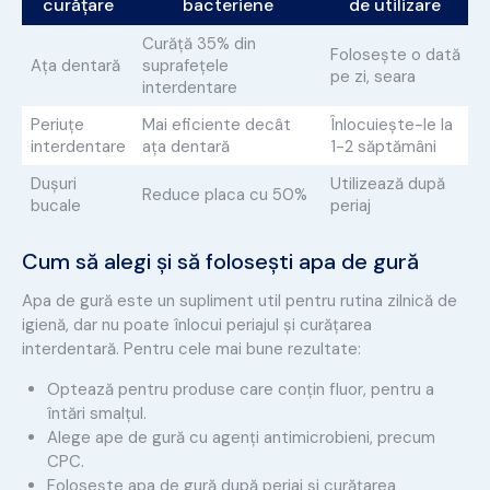
curățare
bacteriene
de utilizare
Curăță 35% din
Folosește o dată
Ața dentară
suprafețele
pe zi, seara
interdentare
Periuțe
Mai eficiente decât
Înlocuiește-le la
interdentare
ața dentară
1-2 săptămâni
Dușuri
Utilizează după
Reduce placa cu 50%
bucale
periaj
Cum să alegi și să folosești apa de gură
Apa de gură este un supliment util pentru rutina zilnică de
igienă, dar nu poate înlocui periajul și curățarea
interdentară. Pentru cele mai bune rezultate:
Optează pentru produse care conțin fluor, pentru a
întări smalțul.
Alege ape de gură cu agenți antimicrobieni, precum
CPC.
Folosește apa de gură după periaj și curățarea