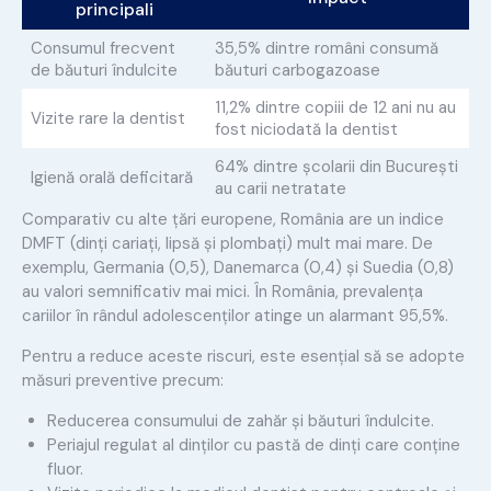
principali
Consumul frecvent
35,5% dintre români consumă
de băuturi îndulcite
băuturi carbogazoase
11,2% dintre copiii de 12 ani nu au
Vizite rare la dentist
fost niciodată la dentist
64% dintre școlarii din București
Igienă orală deficitară
au carii netratate
Comparativ cu alte țări europene, România are un indice
DMFT (dinți cariați, lipsă și plombați) mult mai mare. De
exemplu, Germania (0,5), Danemarca (0,4) și Suedia (0,8)
au valori semnificativ mai mici. În România, prevalența
cariilor în rândul adolescenților atinge un alarmant 95,5%.
Pentru a reduce aceste riscuri, este esențial să se adopte
măsuri preventive precum:
Reducerea consumului de zahăr și băuturi îndulcite.
Periajul regulat al dinților cu pastă de dinți care conține
fluor.