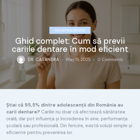
UNCATEGORIZED
Ghid complet: Cum să previi
cariile dentare în mod eficient
DR. CASANDRA
May 15, 2025
0
Comments
Știai că 95,5% dintre adolescenții din România au
carii dentare?
Cariile nu doar că afectează sănătatea
orală, dar pot influența și încrederea în sine, performanța
școlară sau profesională. Din fericire, există soluții simple și
eficiente pentru prevenirea lor.